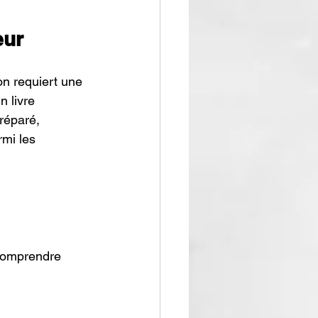
eur
on requiert une 
 livre 
réparé, 
rmi les 
comprendre 