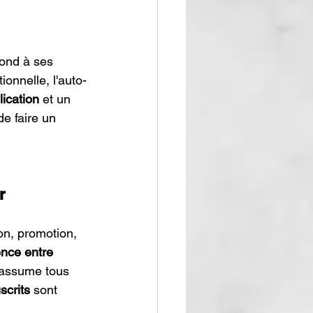
pond à ses 
ionnelle, l'auto-
lication
 et un 
e faire un 
r
on, promotion, 
ence entre 
n assume tous 
crits
 sont 