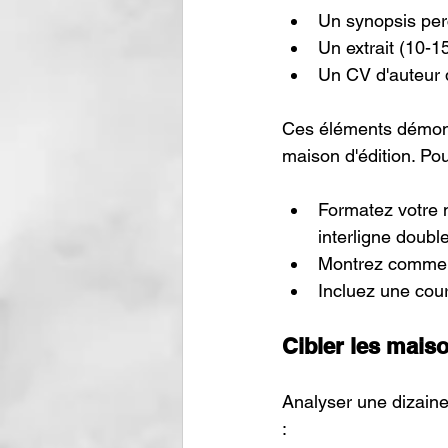
Un synopsis per
Un extrait (10-1
Un CV d'auteur dé
Ces éléments démontr
maison d'édition. Po
Formatez votre 
interligne doubl
Montrez comment 
Incluez une cour
Cibler les maiso
Analyser une dizaine
: