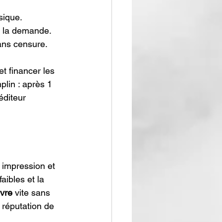
sique.
à la demande.
sans censure.
t financer les 
plin : après 1 
diteur 
 impression et 
aibles et la 
ivre
 vite sans 
 réputation de 