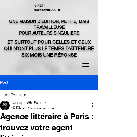
SIRET :
94254528600018
UNE MAISON D'EDITION, PETITE, MAIS
TRAVAILLEUSE
POUR AUTEURS SINGULIERS
ET SURTOUT POUR CELLES ET CEUX
QUI N'ONT PLUS LE TEMPS D'ATTENDRE
SIX MOIS UNE RÉPONSE
Post
All Posts
Joseph Wix Partner
All Posts
20 janv.
7 min de lecture
Agence littéraire à Paris :
Choix édition
trouvez votre agent