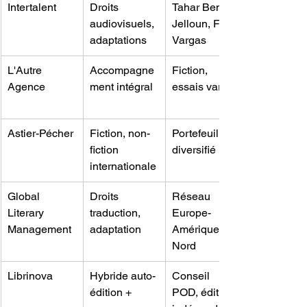
Intertalent
Droits 
Tahar Ben 
audiovisuels, 
Jelloun, Fred 
adaptations
Vargas
L'Autre 
Accompagne
Fiction, 
Agence
ment intégral
essais variés
Astier-Pécher
Fiction, non-
Portefeuille 
fiction 
diversifié
internationale
Global 
Droits 
Réseau 
Literary 
traduction, 
Europe-
Management
adaptation
Amérique 
Nord
Librinova
Hybride auto-
Conseil 
édition + 
POD, édition 