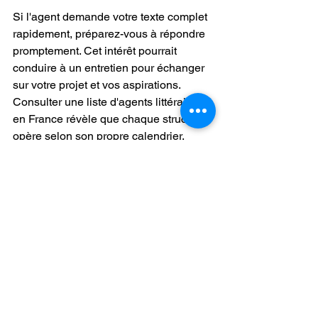
Si l'agent demande votre texte complet 
rapidement, préparez-vous à répondre 
promptement. Cet intérêt pourrait 
conduire à un entretien pour échanger 
sur votre projet et vos aspirations. 
Consulter une liste d'agents littéraires 
en France révèle que chaque structure 
opère selon son propre calendrier.
Après signature du contrat, l'agent 
élaborera une stratégie éditoriale. Il 
identifiera les maisons d'édition 
pertinentes pour votre genre et créera 
un dossier de présentation 
professionnel. Votre œuvre sera alors 
soumise aux éditeurs, soit en une 
vague, soit de manière échelonnée, 
suivant la méthode de l'agent.