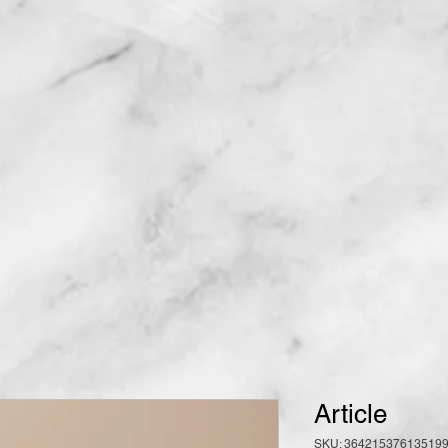
Article
SKU: 36421537613519