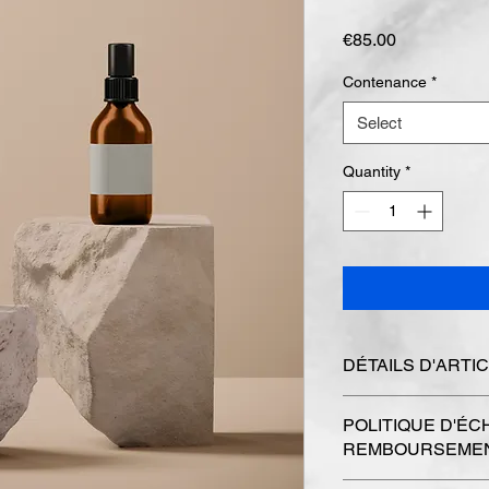
Price
€85.00
Contenance
*
Select
Quantity
*
DÉTAILS D'ARTI
Détails d'article. Sais
POLITIQUE D'ÉC
l'article : taille, mati
REMBOURSEME
emplacement est idéa
cet article à vos clien